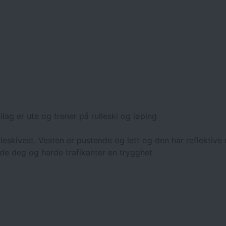
lag er ute og trener på rulleski og løping
eskivest. Vesten er pustende og lett og den har reflektive 
åde deg og harde trafikanter en trygghet