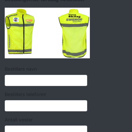
Bestillers navn
Bestillers telefonnr
Antall vester