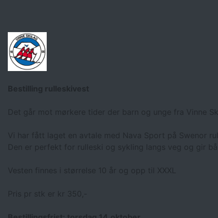
Bestilling rulleskivest
Det går mot mørkere tider der barn og unge fra Vinne Ski
Vi har fått laget en avtale med Nava Sport på Swenor rull
Den er perfekt for rulleski og sykling langs veg og gir b
Vesten finnes i størrelse 10 år og opp til XXXL
Pris pr stk er kr 350,-
Bestillingsfrist: torsdag 14.oktober